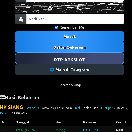
Remember Me
Masuk
Daftar Sekarang
RTP ABKSLOT
Main di Telegram
Desktop
Wap
Hasil Keluaran
HK SIANG
Website:
www.hkpools1.com
, Hari:
Setiap Hari
, Tutup:
10:30 WIB
,
Result:
11:00 WIB
No
Tanggal
Hari
Pasaran
Result
1
09 Aug 2026
Minggu
HKD - 873
4008