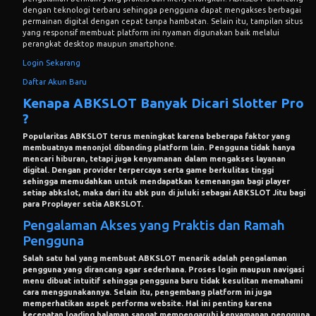
dengan teknologi terbaru sehingga pengguna dapat mengakses berbagai
permainan digital dengan cepat tanpa hambatan. Selain itu, tampilan situs
yang responsif membuat platform ini nyaman digunakan baik melalui
perangkat desktop maupun smartphone.
Login Sekarang
Daftar Akun Baru
Kenapa ABKSLOT Banyak Dicari Slotter Pro
?
Popularitas ABKSLOT terus meningkat karena beberapa faktor yang
membuatnya menonjol dibanding platform lain. Pengguna tidak hanya
mencari hiburan, tetapi juga kenyamanan dalam mengakses layanan
digital. Dengan provider terpercaya serta game berkulitas tinggi
sehingga memudahkan untuk mendapatkan kemenangan bagi player
setiap abkslot, maka dari itu abk pun di juluki sebagai ABKSLOT Jitu bagi
para Proplayer setia ABKSLOT.
Pengalaman Akses yang Praktis dan Ramah
Pengguna
Salah satu hal yang membuat ABKSLOT menarik adalah pengalaman
pengguna yang dirancang agar sederhana. Proses login maupun navigasi
menu dibuat intuitif sehingga pengguna baru tidak kesulitan memahami
cara menggunakannya. Selain itu, pengembang platform ini juga
memperhatikan aspek performa website. Hal ini penting karena
kecepatan loading halaman sangat mempengaruhi kenyamanan pengguna