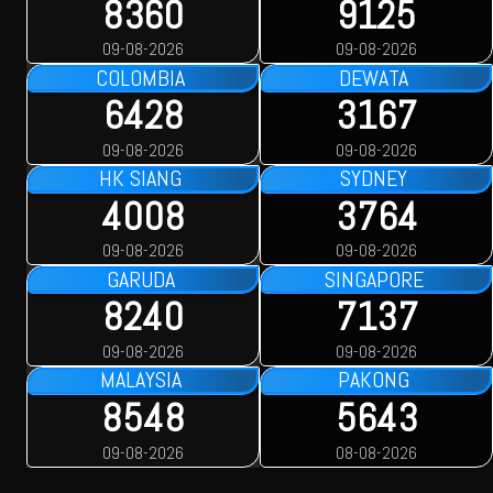
8360
9125
09-08-2026
09-08-2026
COLOMBIA
DEWATA
6428
3167
09-08-2026
09-08-2026
HK SIANG
SYDNEY
4008
3764
09-08-2026
09-08-2026
GARUDA
SINGAPORE
8240
7137
09-08-2026
09-08-2026
MALAYSIA
PAKONG
8548
5643
09-08-2026
08-08-2026