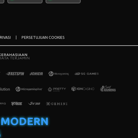
RIVASI
|
PERSETUJUAN COOKIES
E MODERN
6