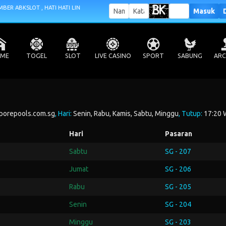
OT , HATI HATI LINK PENIPUAN YANG MENGATASNAMAKAN ABKSLOT LINK RESMI KITA 
Masuk
ME
TOGEL
SLOT
LIVE CASINO
SPORT
SABUNG
ARC
porepools.com.sg
, Hari:
Senin, Rabu, Kamis, Sabtu, Minggu
, Tutup:
17:20 
Hari
Pasaran
Sabtu
SG - 207
Jumat
SG - 206
Rabu
SG - 205
Senin
SG - 204
Minggu
SG - 203