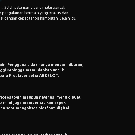
bil. Salah satu nama yang mulai banyak
n pengalaman bermain yang praktis dan
 dengan cepat tanpa hambatan. Selain itu,
in. Pengguna tidak hanya mencari hiburan,
tinggi sehingga memudahkan untuk
 para Proplayer setia ABKSLOT.
roses login maupun navigasi menu dibuat
orm ini juga memperhatikan aspek
na saat mengakses platform digital