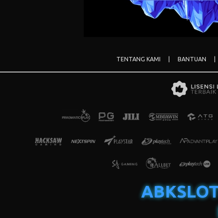
TENTANG KAMI
|
BANTUAN
|
ABKSLOT