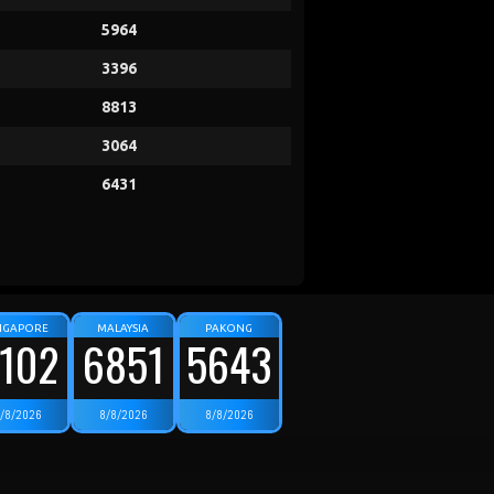
5964
3396
8813
3064
6431
NGAPORE
MALAYSIA
PAKONG
102
6851
5643
/8/2026
8/8/2026
8/8/2026