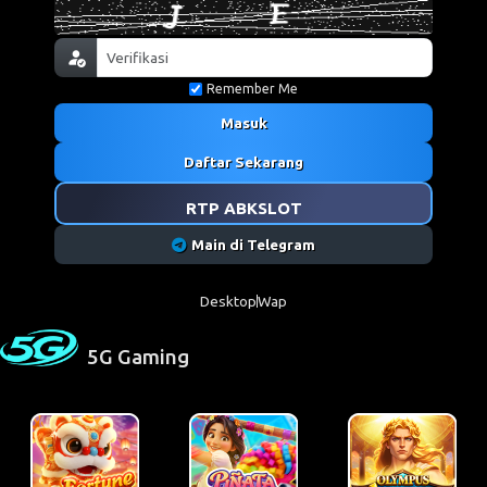
Remember Me
Masuk
Daftar Sekarang
RTP ABKSLOT
Main di Telegram
Desktop
Wap
5G Gaming