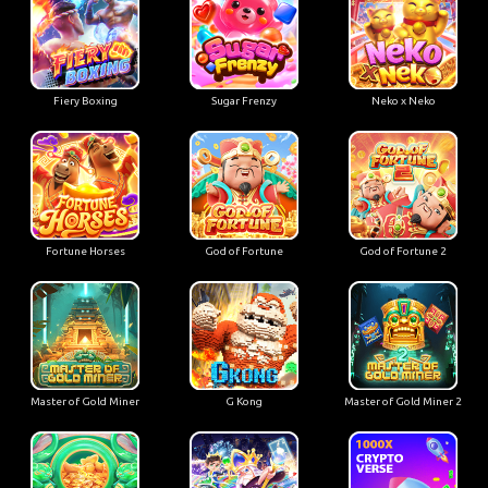
Fiery Boxing
Sugar Frenzy
Neko x Neko
Fortune Horses
God of Fortune
God of Fortune 2
Master of Gold Miner
G Kong
Master of Gold Miner 2