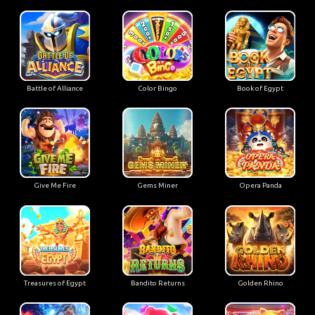
Battle of Alliance
Color Bingo
Book of Egypt
Give Me Fire
Gems Miner
Opera Panda
Treasures of Egypt
Bandito Returns
Golden Rhino